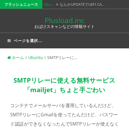
コ
フラッシュニュース
Ubu…
なんかUPDATEでUEFI CA…
ン
いまだ…
いまだにXPS8700にRTX20…
Plusload.inc
テ
おばけスキャンなどの情報サイト
XPS…
なんかWindows11が起動して…
ン
ツ
Win…
Windows11だけど、僕の使っ…
ページを選択...
へ
Out…
Windows11のOutlook…
ス
ホーム
Ubuntu
SMTPリレーに…
キ
ッ
プ
SMTPリレーに使える無料サービス
「mailjet」ちょと手ごわい
コンテナでメールサーバを運用しているんだけど、
SMTPリレーにGmailを使ってたんだけど、パスワー
ド認証ができなくなったんでSMTPリレーが使えなく