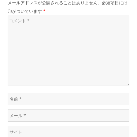
ー
メールアドレスが公開されることはありません。必須項目には
ク
印がついています
*
シ
コ
メ
ョ
ン
ト
ン
*
名
前
メ
*
ー
ウ
ル