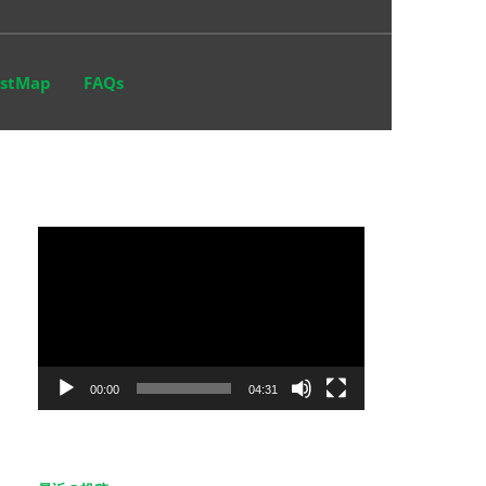
stMap
FAQs
動
画
プ
レ
ー
ヤ
00:00
04:31
ー