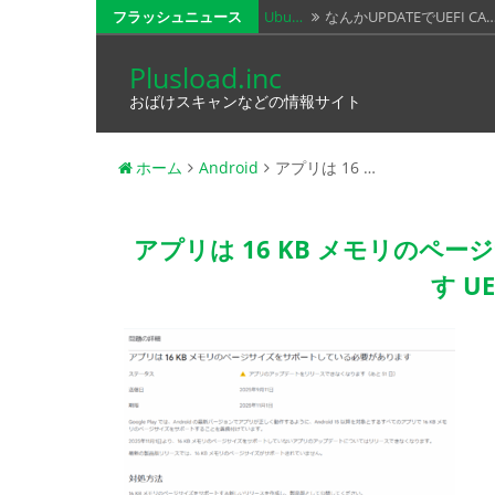
コ
フラッシュニュース
Ubu…
なんかUPDATEでUEFI CA
ン
いまだ…
いまだにXPS8700にRTX
Plusload.inc
テ
おばけスキャンなどの情報サイト
XPS…
なんかWindows11が起動
ン
ツ
Win…
Windows11だけど、僕の
ホーム
Android
アプリは 16 …
へ
XPS…
Dell XPS8700をWind…
ス
キ
アプリは 16 KB メモリの
ッ
す U
プ