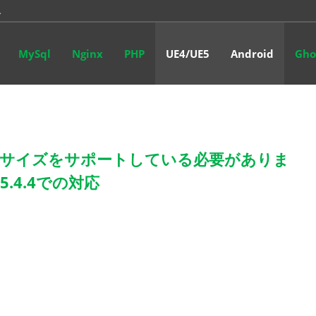
…
20…
MySql
Nginx
PHP
UE4/UE5
Android
Gho
して…
使っ…
ページサイズをサポートしている必要がありま
E5.4.4での対応